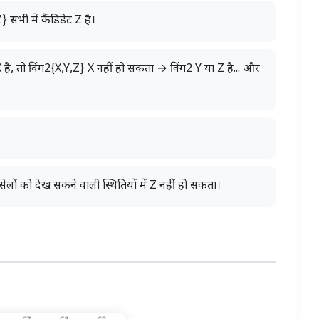
सभी में कैंडिडेट Z है।
है, तो विंग2{X,Y,Z} X नहीं हो सकता → विंग2 Y या Z है... और
सेलों को देख सकने वाली स्थितियों में Z नहीं हो सकता।