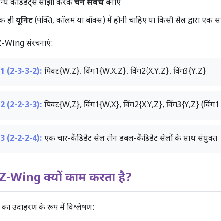
न्य कैंडिडेट्स साझा करके
चेन संबंध
बनाएं
एक ही
यूनिट
(पंक्ति, कॉलम या बॉक्स) में होनी चाहिए या किसी सेल द्वारा एक स
-Wing संरचनाएं:
1 (2-3-3-2):
पिवट{W,Z}, विंग1{W,X,Z}, विंग2{X,Y,Z}, विंग3{Y,Z}
2 (2-2-3-3):
पिवट{W,Z}, विंग1{W,X}, विंग2{X,Y,Z}, विंग3{Y,Z} (विंग1 में 
3 (2-2-2-4):
एक चार-कैंडिडेट सेल तीन डबल-कैंडिडेट सेलों के साथ संयुक्त
Wing क्यों काम करता है?
 का उदाहरण के रूप में विश्लेषण: