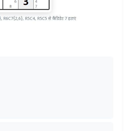
 R6C7{2,6}, R5C4, R5C5 से कैंडिडेट 7 हटाएं