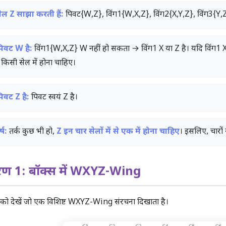
ेल Z साझा करती हैं:
पिवट{W,Z}, विंग1{W,X,Z}, विंग2{X,Y,Z}, विंग3{Y,Z} 
िवट W है:
विंग1{W,X,Z} W नहीं हो सकता → विंग1 X या Z है। यदि विंग1 X 
किसी सेल में होना चाहिए।
िवट Z है:
पिवट स्वयं Z है।
्ष:
तर्क कुछ भी हो,
Z इन चार सेलों में से एक में होना चाहिए
। इसलिए, चारों 
ण 1: बॉक्स में WXYZ-Wing
को देखें जो एक विशिष्ट WXYZ-Wing संरचना दिखाता है।