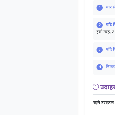
चार स
1
यदि प
2
इसी तरह, Z 
यदि प
3
निष्कर
4
उदाहर
पहले उदाहरण 