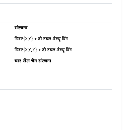
संरचना
पिवट{X,Y} + दो डबल-वैल्यू विंग
पिवट{X,Y,Z} + दो डबल-वैल्यू विंग
चार-सेल चेन संरचना