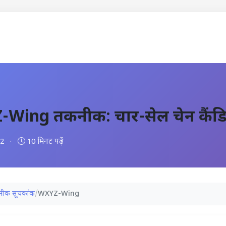
Wing तकनीक: चार-सेल चेन कैंडि
12
·
10 मिनट पढ़ें
ीक सूचकांक
/
WXYZ-Wing