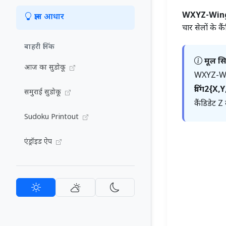
WXYZ-Win
ज्ञान आधार
चार सेलों के 
बाहरी लिंक
मूल सिद
आज का सुडोकू
WXYZ-Wing
विंग2{X,Y
समुराई सुडोकू
कैंडिडेट Z
Sudoku Printout
एंड्रॉइड ऐप